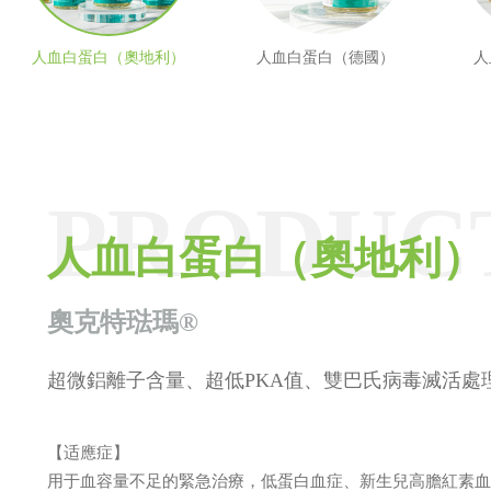
人血白蛋白（奧地利）
人血白蛋白（德國）
人
PRODUC
PRODUC
PRODUC
PRODUC
PRODUC
人血白蛋白（奧地利）
人血白蛋白（德國）
人血白蛋白（瑞典）
人血白蛋白（法國）
注射用頭孢呋辛鈉
奧克特琺瑪®
超微鋁離子含量、超低PKA值、雙巴氏病毒滅活處
【适應症】
用于血容量不足的緊急治療，低蛋白血症、新生兒高膽紅素血