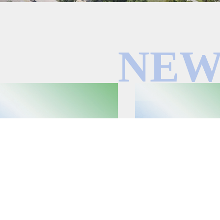
NEW
12/29
2023/01/04
醫藥(06833.HK)：連續兩年榮獲'金格
興科蓉醫藥（6833.HK）：